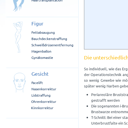
Haartransplantation
Figur
Fettabsaugung
Bauchdeckenstraffung
Schweißdrüsenentfernung
Magenballon
Die unterschiedli
Gynäkomastie
So individuell, wie das Er
Gesicht
der Operationstechnik ang
so wenig Gewebe wie mögl
Facelift
später wenig Narben gebe
Nasenkorrektur
Periareoläre Bruststr
Lidstraffung
gestrafft werden
Ohrenkorrektur
Die sogenannten i-Brus
Kinnkorrektur
Brustwarze entnomm
T-Schnitt: Bei einer s
Unterbrustfalte ein S