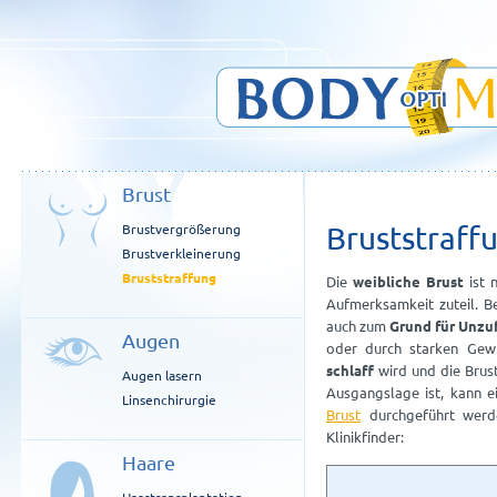
Brust
Brustvergrößerung
Bruststraff
Brustverkleinerung
Bruststraffung
Die
weibliche Brust
ist 
Aufmerksamkeit zuteil. 
auch zum
Grund für Unzu
Augen
oder durch starken Gewic
schlaff
wird und die Brust
Augen lasern
Ausgangslage ist, kann e
Linsenchirurgie
Brust
durchgeführt werde
Klinikfinder:
Haare