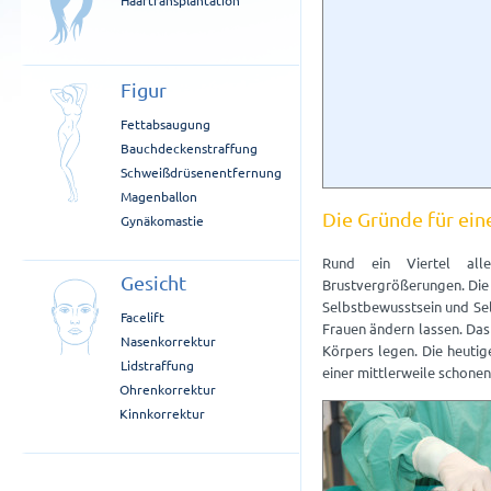
Haartransplantation
Figur
Fettabsaugung
Bauchdeckenstraffung
Schweißdrüsenentfernung
Magenballon
Die Gründe für ei
Gynäkomastie
Rund ein Viertel alle
Gesicht
Brustvergrößerungen. Die B
Selbstbewusstsein und Sel
Facelift
Frauen ändern lassen. Das 
Nasenkorrektur
Körpers legen. Die heutig
Lidstraffung
einer mittlerweile schone
Ohrenkorrektur
Kinnkorrektur